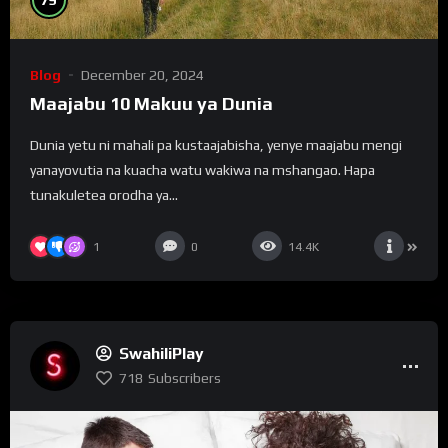
Blog
December 20, 2024
Maajabu 10 Makuu ya Dunia
Dunia yetu ni mahali pa kustaajabisha, yenye maajabu mengi
yanayovutia na kuacha watu wakiwa na mshangao. Hapa
tunakuletea orodha ya...
1
0
14.4K
SwahiliPlay
718
Subscribers