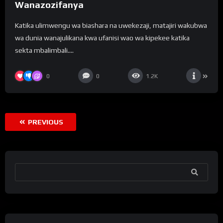
Wanazozifanya
Katika ulimwengu wa biashara na uwekezaji, matajiri wakubwa
wa dunia wanajulikana kwa ufanisi wao wa kipekee katika
sekta mbalimbali....
0
0
1.2K
PREVIOUS
SEARCH