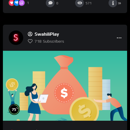
1
0
571
SwahiliPlay
718
Subscribers
%
75