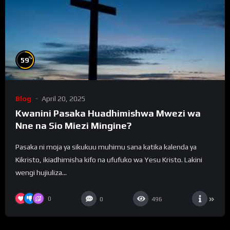
%
59
Blog
April 20, 2025
Kwanini Pasaka Huadhimishwa Mwezi wa
Nne na Sio Miezi Mingine?
Pasaka ni moja ya sikukuu muhimu sana katika kalenda ya
Kikristo, ikiadhimisha kifo na ufufuko wa Yesu Kristo. Lakini
wengi hujiuliza...
0
0
496