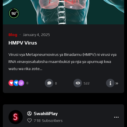
%
92
Blog
January 4, 2025
HMPV Virus
Virusi vya Metapneumovirus ya Binadamu (HMPV) ni virusi vya
RNA vinavyosababisha maambukizi ya njia ya upumuaji kwa
watu wa rika zote...
0
0
522
SwahiliPlay
718
Subscribers