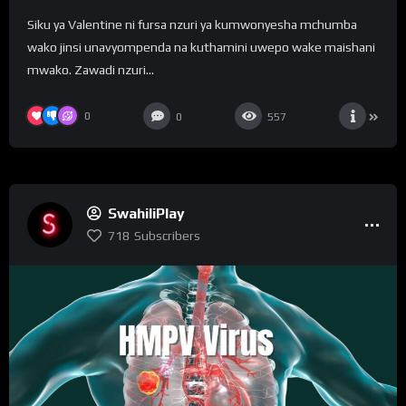
Siku ya Valentine ni fursa nzuri ya kumwonyesha mchumba
wako jinsi unavyompenda na kuthamini uwepo wake maishani
mwako. Zawadi nzuri...
0
0
557
SwahiliPlay
718
Subscribers