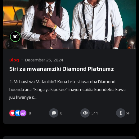
%
80
Blog
December 25, 2024
Siri za mwanamziki Diamond Platnumz
1. Mchawi wa Mafanikio? Kuna tetesi kwamba Diamond
huenda ana “kinga ya kipekee” inayomsaidia kuendelea kuwa
juu kwenye c...
0
0
511