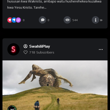
hususan kwa Wakristo, ambapo watu husherehekea kuzaliwa
kwa Yesu Kristo. Tarehe...
0
0
544
SwahiliPlay
718
Subscribers
%
79