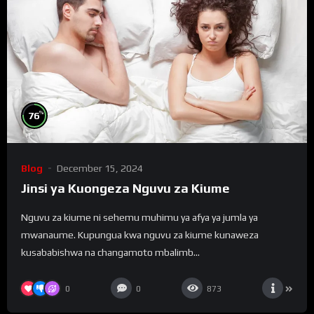
%
76
Blog
December 15, 2024
Jinsi ya Kuongeza Nguvu za Kiume
Nguvu za kiume ni sehemu muhimu ya afya ya jumla ya
mwanaume. Kupungua kwa nguvu za kiume kunaweza
kusababishwa na changamoto mbalimb...
0
0
873