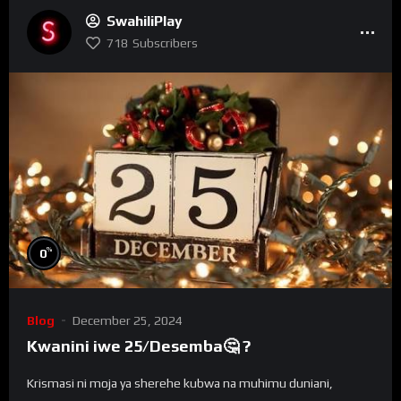
SwahiliPlay
718
Subscribers
%
0
Blog
December 25, 2024
Kwanini iwe 25/Desemba🤔 ?
Krismasi ni moja ya sherehe kubwa na muhimu duniani,